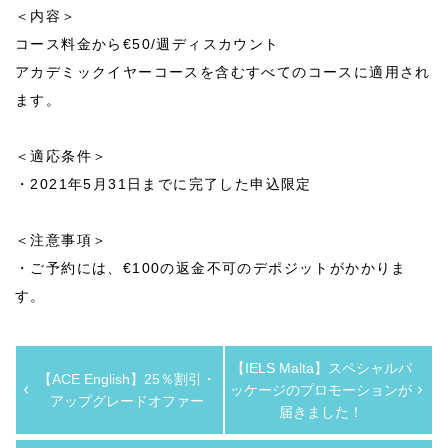
＜内容＞
コース料金から€50/週ディスカウント
アカデミックイヤーコースを含むすべてのコースに適用され
ます。
＜適応条件＞
・2021年5月31日までに完了した申込限定
＜注意事項＞
・ご予約には、€100の返金不可のデポジットがかかりま
す。
【IELS Malta】スペシャルパ
【ACE English】25％割引・
ッケージのプロモーションが
アップグレードオファー
届きました！